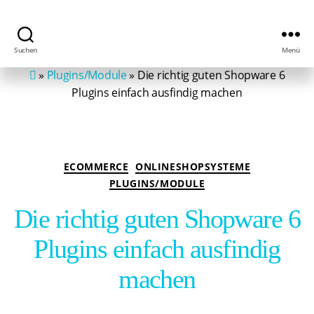
Suchen
Menü
MIP
»
Plugins/Module
»
Die richtig guten Shopware 6
-
eCommerce
Plugins einfach ausfindig machen
Agentur
myITplace
Kategorien
ECOMMERCE
ONLINESHOPSYSTEME
PLUGINS/MODULE
Die richtig guten Shopware 6
Plugins einfach ausfindig
machen