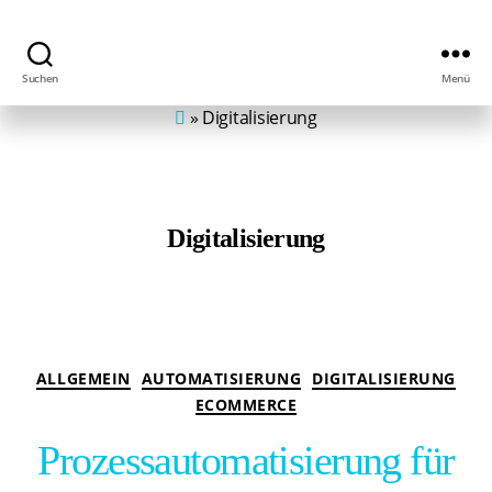
Suchen
Menü
MIP
»
Digitalisierung
-
eCommerce
Agentur
myITplace
Digitalisierung
Kategorien
ALLGEMEIN
AUTOMATISIERUNG
DIGITALISIERUNG
ECOMMERCE
Prozessautomatisierung für